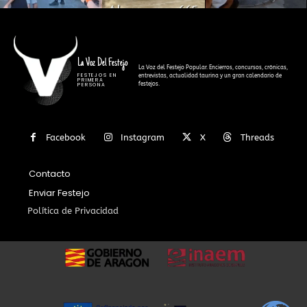
La Voz Del Festejo
La Voz del Festejo Popular. Encierros, concursos, crónicas,
FESTEJOS EN
entrevistas, actualidad taurina y un gran calendario de
PRIMERA
festejos.
PERSONA
Facebook
Instagram
X
Threads
Contacto
Enviar Festejo
Política de Privacidad