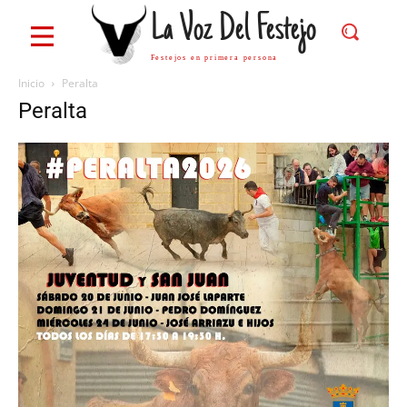
La Voz Del Festejo
Festejos en primera persona
Inicio
Peralta
Peralta