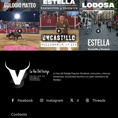
La Voz Del Festejo
La Voz del Festejo Popular. Encierros, concursos, crónicas,
FESTEJOS EN
entrevistas, actualidad taurina y un gran calendario de
PRIMERA
festejos.
PERSONA
Facebook
Instagram
X
Threads
Contacto