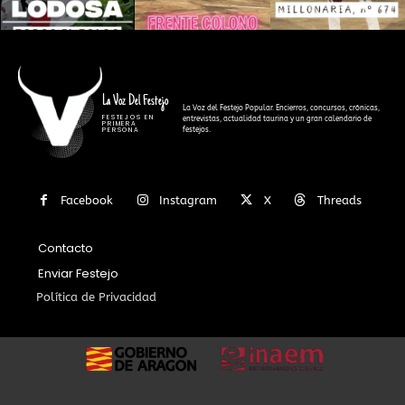
La Voz Del Festejo
La Voz del Festejo Popular. Encierros, concursos, crónicas,
FESTEJOS EN
entrevistas, actualidad taurina y un gran calendario de
PRIMERA
festejos.
PERSONA
Facebook
Instagram
X
Threads
Contacto
Enviar Festejo
Política de Privacidad