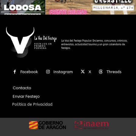
La Voz Del Festejo
La Voz del Festejo Popular. Encierros, concursos, crónicas,
FESTEJOS EN
entrevistas, actualidad taurina y un gran calendario de
PRIMERA
festejos.
PERSONA
Facebook
Instagram
X
Threads
Contacto
Enviar Festejo
Política de Privacidad