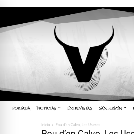
PORTADA
NOTICIAS
ENTREVISTAS
SAN FERMÍN
Inicio
Pou d’en Calvo, Les Useres
Pou d’en Calvo, Les Us