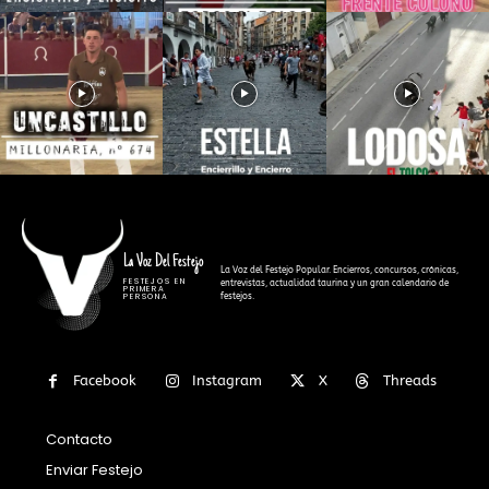
La Voz Del Festejo
La Voz del Festejo Popular. Encierros, concursos, crónicas,
FESTEJOS EN
entrevistas, actualidad taurina y un gran calendario de
PRIMERA
festejos.
PERSONA
Facebook
Instagram
X
Threads
Contacto
Enviar Festejo