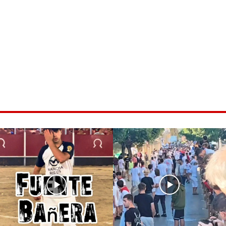
ice 365
Outlook Live