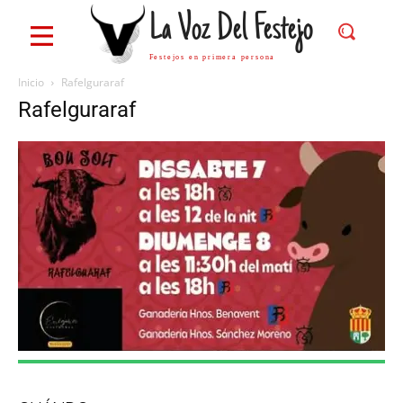
La Voz Del Festejo
Festejos en primera persona
Inicio
Rafelguraraf
Rafelguraraf