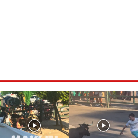
ice 365
Outlook Live