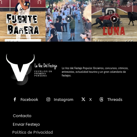
La Voz Del Festejo
La Voz del Festejo Popular. Encierros, concursos, crónicas,
FESTEJOS EN
entrevistas, actualidad taurina y un gran calendario de
PRIMERA
festejos.
PERSONA
Facebook
Instagram
X
Threads
Contacto
Enviar Festejo
Política de Privacidad