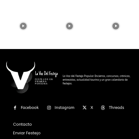
La Voz Del Festejo
La Voz del Festejo Popular. Encierros, concursos, crónicas,
FESTEJOS EN
entrevistas, actualidad taurina y un gran calendario de
PRIMERA
festejos.
PERSONA
Facebook
Instagram
X
Threads
Contacto
Enviar Festejo