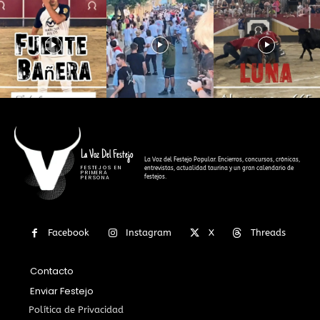
La Voz Del Festejo
La Voz del Festejo Popular. Encierros, concursos, crónicas,
FESTEJOS EN
entrevistas, actualidad taurina y un gran calendario de
PRIMERA
festejos.
PERSONA
Facebook
Instagram
X
Threads
Contacto
Enviar Festejo
Política de Privacidad