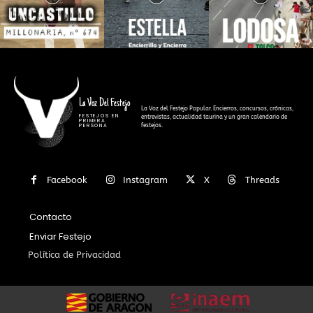
La Voz Del Festejo
La Voz del Festejo Popular. Encierros, concursos, crónicas,
FESTEJOS EN
entrevistas, actualidad taurina y un gran calendario de
PRIMERA
festejos.
PERSONA
Facebook
Instagram
X
Threads
Contacto
Enviar Festejo
Política de Privacidad