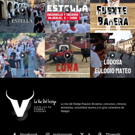
La Voz Del Festejo
La Voz del Festejo Popular. Encierros, concursos, crónicas,
FESTEJOS EN
entrevistas, actualidad taurina y un gran calendario de
PRIMERA
festejos.
PERSONA
Facebook
Instagram
X
Threads