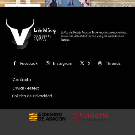
La Voz Del Festejo
La Voz del Festejo Popular. Encierros, concursos, crónicas,
FESTEJOS EN
entrevistas, actualidad taurina y un gran calendario de
PRIMERA
festejos.
PERSONA
Facebook
Instagram
X
Threads
Contacto
Enviar Festejo
Política de Privacidad