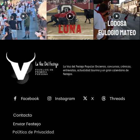
La Voz Del Festejo
La Voz del Festejo Popular. Encierros, concursos, crónicas,
FESTEJOS EN
entrevistas, actualidad taurina y un gran calendario de
PRIMERA
festejos.
PERSONA
Facebook
Instagram
X
Threads
Contacto
Enviar Festejo
Política de Privacidad