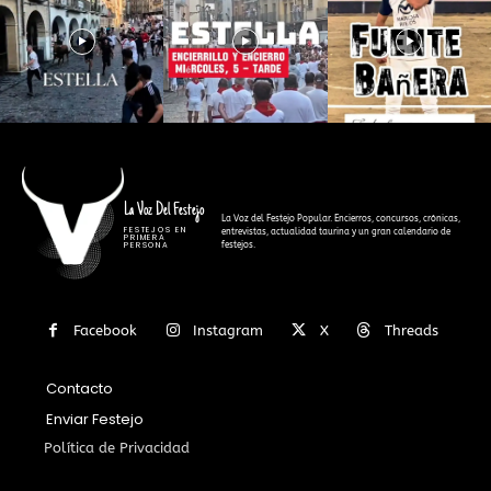
La Voz Del Festejo
La Voz del Festejo Popular. Encierros, concursos, crónicas,
FESTEJOS EN
entrevistas, actualidad taurina y un gran calendario de
PRIMERA
festejos.
PERSONA
Facebook
Instagram
X
Threads
Contacto
Enviar Festejo
Política de Privacidad