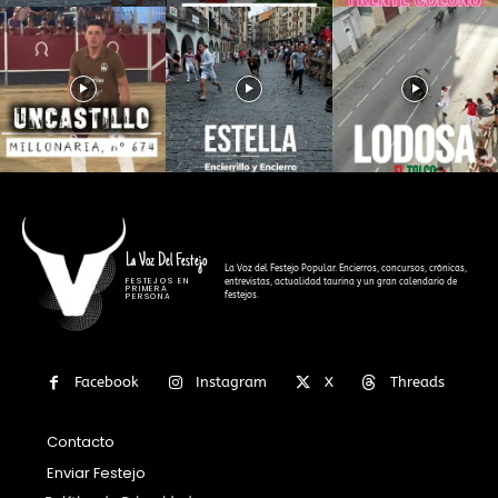
La Voz Del Festejo
La Voz del Festejo Popular. Encierros, concursos, crónicas,
FESTEJOS EN
entrevistas, actualidad taurina y un gran calendario de
PRIMERA
festejos.
PERSONA
Facebook
Instagram
X
Threads
Contacto
Enviar Festejo