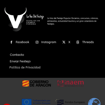
La Voz Del Festejo
La Voz del Festejo Popular. Encierros, concursos, crónicas,
FESTEJOS EN
entrevistas, actualidad taurina y un gran calendario de
PRIMERA
festejos.
PERSONA
Facebook
Instagram
X
Threads
Contacto
Enviar Festejo
Política de Privacidad