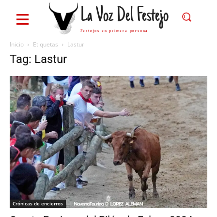
La Voz Del Festejo
Festejos en primera persona
Inicio
Etiquetas
Lastur
Tag: Lastur
Crónicas de encierros