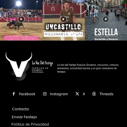
La Voz Del Festejo
La Voz del Festejo Popular. Encierros, concursos, crónicas,
FESTEJOS EN
entrevistas, actualidad taurina y un gran calendario de
PRIMERA
festejos.
PERSONA
Facebook
Instagram
X
Threads
Contacto
Enviar Festejo
Política de Privacidad