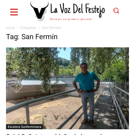
La Voz Del Festejo
Festejos en primera persona
Inicio
Etiquetas
San Fermín
Tag: San Fermín
Escalera Sanferminera