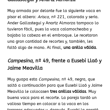
Muy armada por delante fue la siguiente vaca en
pisar el albero:
Arisca,
nº 221, colorada y seria.
Ander Gallastegui y Anartz Almorza tampoco lo
tuvieron fácil, pues la vaca calamocheaba y
bajaba la cabeza en el embroque. Le recetaron
una gran cantidad de recortes y, también, les
faltó algo de mano. Al final,
una anilla válida
.
Campesina
, nº 49, frente a Eusebi Llaó y
Jaime Meavilla
Muy guapa esta
Campesina,
nº 49, negra,
que
saltó a continuación para que Eusebi Llaó y Jaime
Meavilla le colocasen
tres anillas válidas
. Muy
buena vaca para el recorte. La pareja tardó un
valioso tiempo en colocar a la vaca en los
terrenos adecuados y, después, Eusebi la apretó