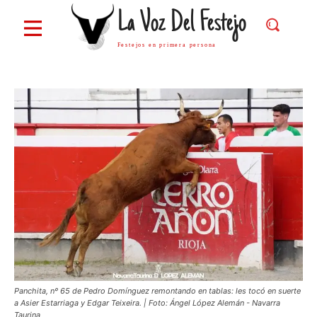
La Voz Del Festejo
Festejos en primera persona
Panchita, nº 65 de Pedro Domínguez remontando en tablas: les tocó en suerte
a Asier Estarriaga y Edgar Teixeira. | Foto: Ángel López Alemán - Navarra
Taurina