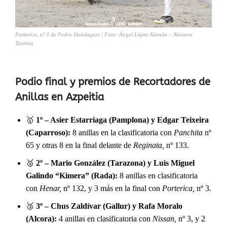
Porterica, nº 3 de Pedro Domínguez | Foto: Ángel López Alemán – Navarra
Taurina
Podio final y premios de Recortadores de
Anillas en Azpeitia
🥇
1º – Asier Estarriaga (Pamplona) y Edgar Teixeira
(Caparroso):
8 anillas en la clasificatoria con
Panchita
nº
65 y otras 8 en la final delante de
Reginata,
nº 133.
🥈
2º – Mario González (Tarazona) y Luis Miguel
Galindo “Kimera” (Rada):
8 anillas en clasificatoria
con
Henar,
nº 132, y 3 más en la final con
Porterica,
nº 3.
🥉
3º – Chus Zaldívar (Gallur) y Rafa Moralo
(Alcora):
4 anillas en clasificatoria con
Nissan,
nº 3, y 2