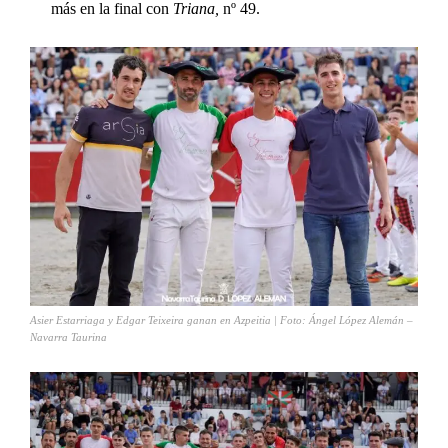
más en la final con
Triana,
nº 49.
Asier Estarriaga y Edgar Teixeira ganan en Azpeitia | Foto: Ángel López Alemán –
Navarra Taurina