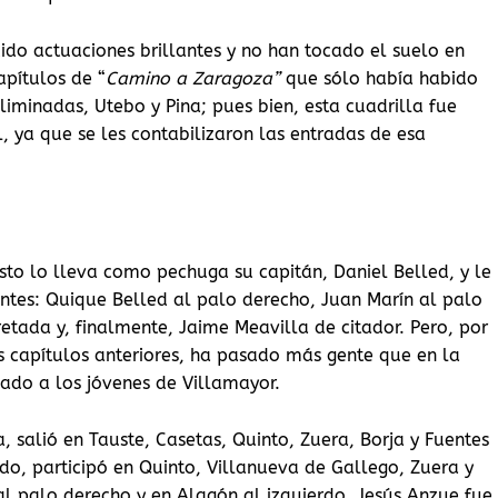
ido actuaciones brillantes y no han tocado el suelo en
apítulos de “
Camino a Zaragoza”
que sólo había habido
liminadas, Utebo y Pina; pues bien, esta cuadrilla fue
, ya que se les contabilizaron las entradas de esa
esto lo lleva como pechuga su capitán, Daniel Belled, y le
tes: Quique Belled al palo derecho, Juan Marín al palo
etada y, finalmente, Jaime Meavilla de citador. Pero, por
os capítulos anteriores, ha pasado más gente que en la
ado a los jóvenes de Villamayor.
 salió en Tauste, Casetas, Quinto, Zuera, Borja y Fuentes
rdo, participó en Quinto, Villanueva de Gallego, Zuera y
 al palo derecho y en Alagón al izquierdo. Jesús Anzue fue