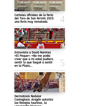
San Fermín
Carteles oficiales de la Feria
del Toro de San Fermín 2025:
una feria muy rematada
Recortadores
Entrevista a David Ramírez
«El Peque»: «No me podía
creer que a mi edad pudiera
sentir lo que llegué a sentir
en la Plaza...
Noticias
Dermatosis Nodular
Contagiosa: Aragón autoriza
los festejos taurinos, la