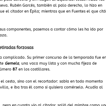
ueva. Rubén Garcés, también al palo derecho, lo hizo en
ue el citador en Épila; mientras que en Fuentes el que citó
y sus componentes, pasemos a contar cómo les ha ido por
goza.
tiradas forzosas
a complicado. Su primer concurso de la temporada fue e
rte
Gemela
,
una vaca muy lista y con mucha fijeza de
número
87
en los costillares.
n el cesto, sino con el recortador: sabía en todo momento
illa, e iba tras él como si quisiera comérselo. Acudía al
o, pero en cuanto vio al citador, salió del mimbre como u