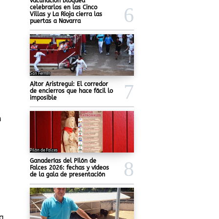
vacunación bloquea
celebrarlos en las Cinco
Villas y La Rioja cierra las
puertas a Navarra
San Fermín
Aitor Aristregui: El corredor
de encierros que hace fácil lo
imposible
n
Pilón de Falces
Ganaderías del Pilón de
Falces 2026: fechas y vídeos
de la gala de presentación
na