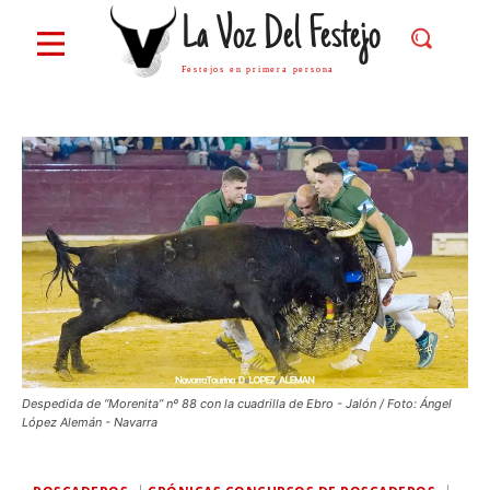
La Voz Del Festejo
Festejos en primera persona
Despedida de “Morenita” nº 88 con la cuadrilla de Ebro - Jalón / Foto: Ángel
López Alemán - Navarra