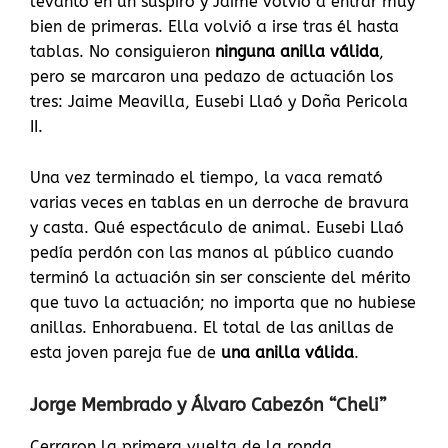
levantó en un suspiro y Jaime volvió a entrar muy
bien de primeras. Ella volvió a irse tras él hasta
tablas. No consiguieron
ninguna anilla válida
,
pero se marcaron una pedazo de actuación los
tres: Jaime Meavilla, Eusebi Llaó y Doña Pericola
II.
Una vez terminado el tiempo, la vaca remató
varias veces en tablas en un derroche de bravura
y casta. Qué espectáculo de animal. Eusebi Llaó
pedía perdón con las manos al público cuando
terminó la actuación sin ser consciente del mérito
que tuvo la actuación; no importa que no hubiese
anillas. Enhorabuena. El total de las anillas de
esta joven pareja fue de
una anilla válida
.
Jorge Membrado y Álvaro Cabezón “Cheli”
Cerraron la primera vuelta de la ronda