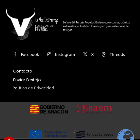
La Voz Del Festejo
La Voz del Festejo Popular. Encierros, concursos, crónicas,
FESTEJOS EN
entrevistas, actualidad taurina y un gran calendario de
PRIMERA
festejos.
PERSONA
Facebook
Instagram
X
Threads
Contacto
Enviar Festejo
Política de Privacidad