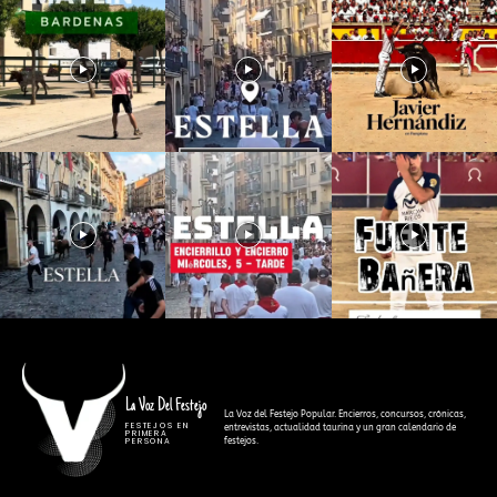
La Voz Del Festejo
La Voz del Festejo Popular. Encierros, concursos, crónicas,
FESTEJOS EN
entrevistas, actualidad taurina y un gran calendario de
PRIMERA
festejos.
PERSONA