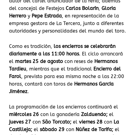
autor del cartel anunciador de la feria; además
del concejal de Festejos
Carlos Bolarín
,
Gloria
Herrero
y
Pepe Estrada
, en representación de la
empresa gestora de La Tercera, junto a diferentes
autoridades y personalidades del mundo del toro.
Como es tradición,
los encierros se celebrarán
diariamente a las 11:00 horas
. El ciclo arrancará
el
martes 25 de agosto
con reses de
Hermanos
Tardieu
, mientras que el tradicional
Encierro del
Farol
, previsto para esa misma noche a las 22:00
horas, contará con toros de
Hermanos García
Jiménez
.
La programación de los encierros continuará el
miércoles 26
con la ganadería
Zalduendo;
el
jueves 27
con
São Torcato;
el
viernes 28
con
La
Castilleja;
el
sábado 29
con
Núñez de Tarifa;
el