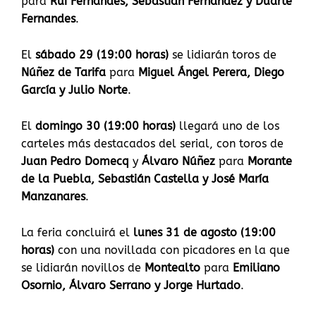
para
Rui Fernandes, Sebastián Fernández y Duarte
Fernandes
.
El
sábado 29 (19:00 horas)
se lidiarán toros de
Núñez de Tarifa
para
Miguel Ángel Perera, Diego
García y Julio Norte
.
El
domingo 30 (19:00 horas)
llegará uno de los
carteles más destacados del serial, con toros de
Juan Pedro Domecq
y
Álvaro Núñez
para
Morante
de la Puebla, Sebastián Castella y José María
Manzanares
.
La feria concluirá el
lunes 31 de agosto (19:00
horas)
con una novillada con picadores en la que
se lidiarán novillos de
Montealto
para
Emiliano
Osornio, Álvaro Serrano y Jorge Hurtado
.