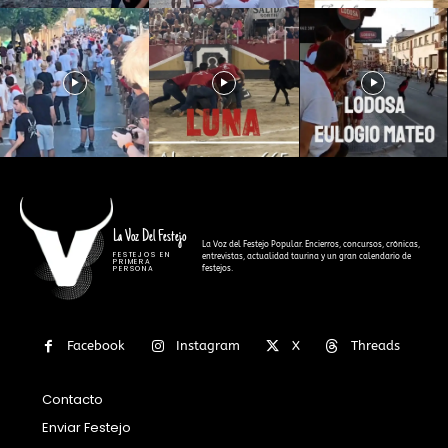
La Voz Del Festejo
La Voz del Festejo Popular. Encierros, concursos, crónicas,
FESTEJOS EN
entrevistas, actualidad taurina y un gran calendario de
PRIMERA
festejos.
PERSONA
Facebook
Instagram
X
Threads
Contacto
Enviar Festejo