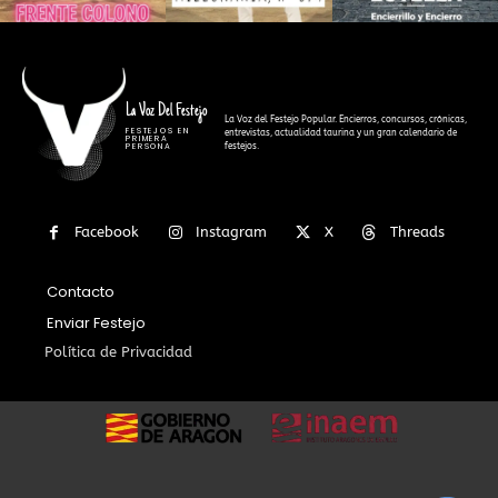
La Voz Del Festejo
La Voz del Festejo Popular. Encierros, concursos, crónicas,
FESTEJOS EN
entrevistas, actualidad taurina y un gran calendario de
PRIMERA
festejos.
PERSONA
Facebook
Instagram
X
Threads
Contacto
Enviar Festejo
Política de Privacidad