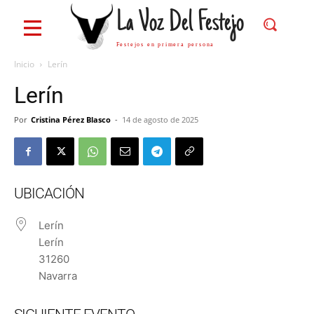
La Voz Del Festejo
Festejos en primera persona
Inicio
Lerín
Lerín
Por
Cristina Pérez Blasco
-
14 de agosto de 2025
UBICACIÓN
Lerín
Lerín
31260
Navarra