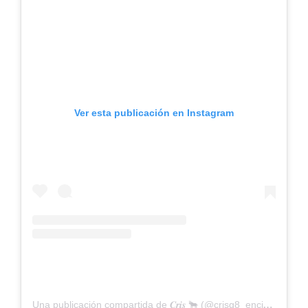
Ver esta publicación en Instagram
Una publicación compartida de 𝑪𝒓𝒊𝒔 🐂 (@crisg8_encierros)