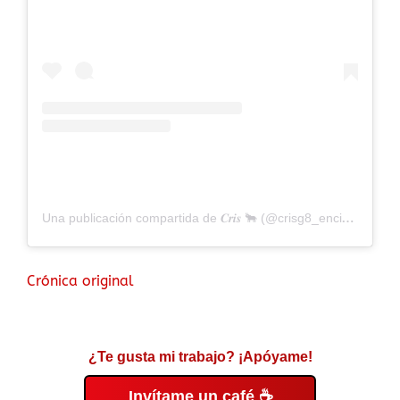
Una publicación compartida de 𝑪𝒓𝒊𝒔 🐂 (@crisg8_encierros)
Crónica original
¿Te gusta mi trabajo? ¡Apóyame!
Invítame un café ☕