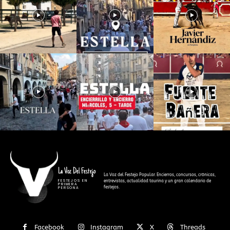
La Voz Del Festejo
La Voz del Festejo Popular. Encierros, concursos, crónicas,
FESTEJOS EN
entrevistas, actualidad taurina y un gran calendario de
PRIMERA
festejos.
PERSONA
Facebook
Instagram
X
Threads