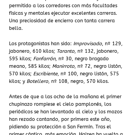
permitido a los corredores con más facultades
físicas y mentales ejecutar excelentes carreras.
Una preciosidad de encierro con tanta carrera
bella.
Los protagonistas han sido:
Improvisado
, nº 129,
jabonero, 610 kilos;
Taranto
, nº 132, jabonero,
595 kilos;
Fanfarrón
, nº 30, negro bragado
meano, 585 kilos;
Manirroto
, nº 72, negro listón,
570 kilos;
Escribiente
, nº 100, negro listón, 575
kilos; y
Botellero
, nº 108, negro, 570 kilos.
Antes de que a las ocho de la mañana el primer
chupinazo rompiese el cielo pamplonés, los
periódicos se han levantado al cielo y los mozos
han rezado cantando, por primera este año,
pidiendo su protección a San Fermín. Tras el
primer cántico, más emoción, Haizea ha vuelto a