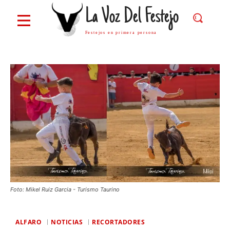
La Voz Del Festejo
Festejos en primera persona
Foto: Mikel Ruiz Garcia - Turismo Taurino
ALFARO
NOTICIAS
RECORTADORES