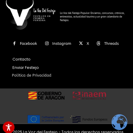
La Voz Del Festejo
La Voz del Festejo Popular. Encierros, concursos, crónicas,
FESTEJOS EN
entrevistas, actualidad taurina y un gran calendario de
PRIMERA
festejos.
PERSONA
Facebook
Instagram
X
Threads
Contacto
Enviar Festejo
Política de Privacidad
© 2025 La Voz del Festejo - Todos los derechos reservados.