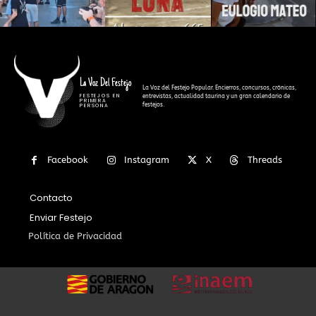
La Voz Del Festejo
La Voz del Festejo Popular. Encierros, concursos, crónicas,
FESTEJOS EN
entrevistas, actualidad taurina y un gran calendario de
PRIMERA
festejos.
PERSONA
Facebook
Instagram
X
Threads
Contacto
Enviar Festejo
Política de Privacidad