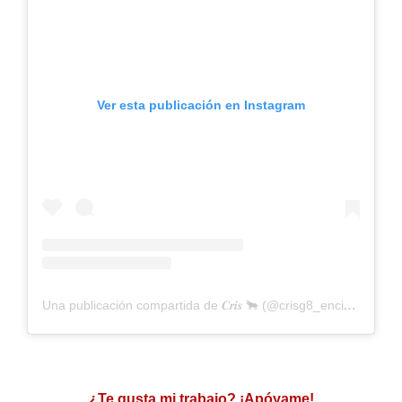
Ver esta publicación en Instagram
Una publicación compartida de 𝑪𝒓𝒊𝒔 🐂 (@crisg8_encierros)
¿Te gusta mi trabajo? ¡Apóyame!