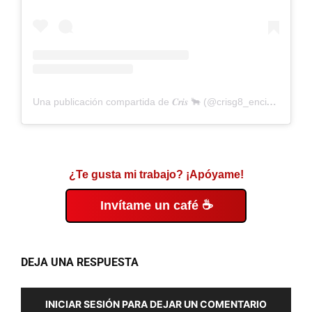
Una publicación compartida de 𝑪𝒓𝒊𝒔 🐂 (@crisg8_encierros)
¿Te gusta mi trabajo? ¡Apóyame!
Invítame un café ☕
DEJA UNA RESPUESTA
INICIAR SESIÓN PARA DEJAR UN COMENTARIO