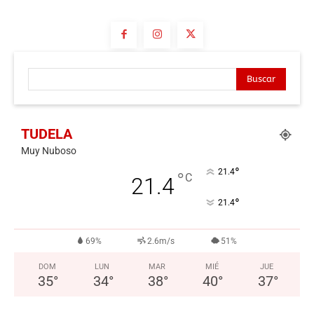
Buscar
TUDELA
Muy Nuboso
°
21.4
°
C
21.4
°
21.4
69%
2.6m/s
51%
DOM
LUN
MAR
MIÉ
JUE
35
°
34
°
38
°
40
°
37
°