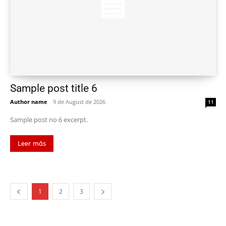
Sample post title 6
Author name
-
9 de August de 2026
11
Sample post no 6 excerpt.
Leer más
1
2
3