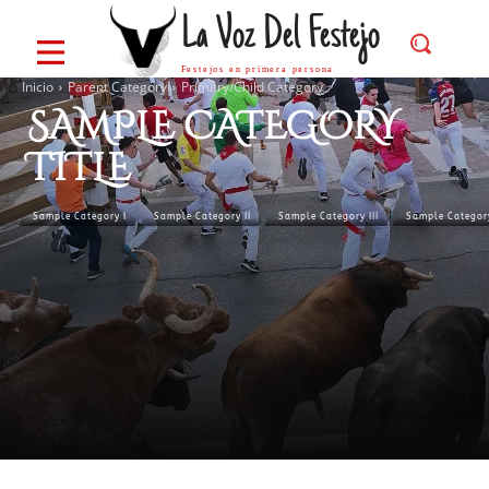
La Voz Del Festejo
Festejos en primera persona
Inicio
Parent Category
Primary/Child Category
SAMPLE CATEGORY
TITLE
Sample Category I
Sample Category II
Sample Category III
Sample Categor