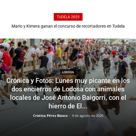
TUDELA 2025
Mario y Kimera ganan el concurso de recortadores en Tudela
Quinto encierro de Tudela 2025: tres encierros en uno, emoción y
grandes carreras con Pereira Lupi por Toropasión
frente a Pericola de Eulogio Mateo
LODOSA
Crónica y Fotos: Lunes muy picante en los
dos encierros de Lodosa con animales
locales de José Antonio Baigorri, con el
hierro de El...
Cristina Pérez Blasco
-
4 de agosto de 2026