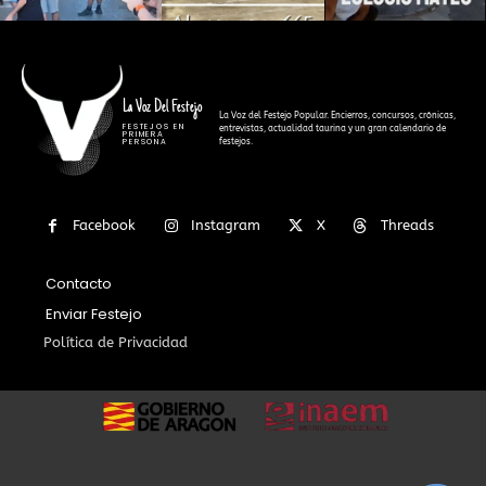
La Voz Del Festejo
La Voz del Festejo Popular. Encierros, concursos, crónicas,
FESTEJOS EN
entrevistas, actualidad taurina y un gran calendario de
PRIMERA
festejos.
PERSONA
Facebook
Instagram
X
Threads
Contacto
Enviar Festejo
Política de Privacidad