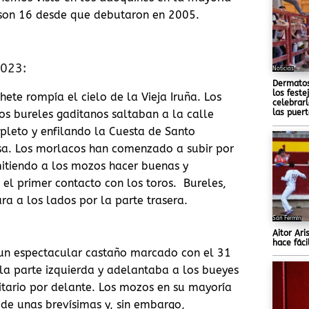
a son 16 desde que debutaron en 2005.
2023:
Noticias
Dermatos
los feste
ete rompía el cielo de la Vieja Iruña. Los
celebrarl
las puer
os bureles gaditanos saltaban a la calle
pleto y enfilando la Cuesta de Santo
sa. Los morlacos han comenzado a subir por
mitiendo a los mozos hacer buenas y
 el primer contacto con los toros. Bureles,
ra a los lados por la parte trasera.
San Fermín
Aitor Ari
hace fáci
un espectacular castaño marcado con el 31
r la parte izquierda y adelantaba a los bueyes
tario por delante. Los mozos en su mayoría
 de unas brevísimas y, sin embargo,