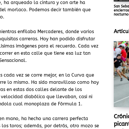
San Sebastián
 ha arqueado la cintura y con arte ha
San Seba
a del morlaco. Podemos decir también que
encierros
nocturno
o.
Artícu
ientras enfilaba Mercaderes, donde varios
quisitas carreras. Hoy han podido disfrutar
lísimas imágenes para el recuerdo. Cada vez
orrer en esta calle que tiene esa luz tan
Sensacional.
s cada vez se corre mejor, en la Curva que
urre lo mismo. Ha sido maravilloso como hoy
as en estas dos calles delante de los
 velocidad diabólica que llevaban, casi ni
ándola cual monoplaza de Fórmula 1.
Cróni
en mano, ha hecho una carrera perfecta
pican
los toros; además, por detrás, otro mozo se