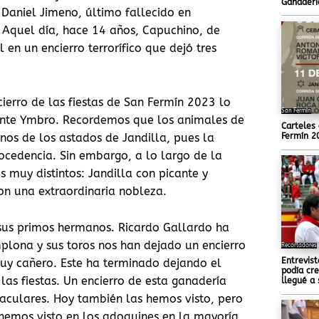
Ganaderí
 Daniel Jimeno, último fallecido en
 Aquel día, hace 14 años, Capuchino, de
 en un encierro terrorífico que dejó tres
ierro de las fiestas de San Fermín 2023 lo
San Fermín
ente Ymbro. Recordemos que los animales de
Carteles 
os de los astados de Jandilla, pues la
Fermín 2
ocedencia. Sin embargo, a lo largo de la
 muy distintos: Jandilla con picante y
on una extraordinaria nobleza.
sus primos hermanos. Ricardo Gallardo ha
mplona y sus toros nos han dejado un encierro
Recortadores
Entrevis
y cañero. Este ha terminado dejando el
podía cre
las fiestas. Un encierro de esta ganadería
llegué a 
taculares. Hoy también las hemos visto, pero
 hemos visto en los adoquines en la mayoría