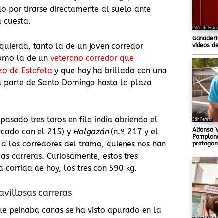
do por tirarse directamente al suelo ante
a cuesta.
Pilón de Falc
Ganadería
quierda, tanto la de un joven corredor
vídeos de
como la de un
veterano corredor que
o de Estafeta
y que hoy ha brillado con una
da parte de Santo Domingo hasta la plaza
asado tres toros en fila india abriendo el
San Fermín
Alfonso 
rcado con el 215) y
Holgazán
(n.º 217 y el
Pamplona,
 a los corredores del tramo, quienes nos han
protagon
as carreras. Curiosamente, estos tres
corrida de hoy, los tres con 590 kg.
villosas carreras
ue peinaba canas se ha visto apurado en la