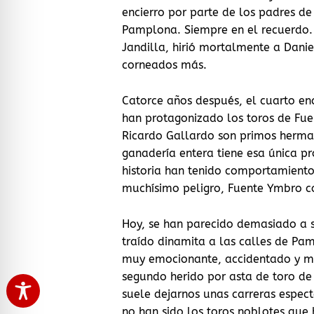
encierro por parte de los padres de
Pamplona. Siempre en el recuerdo.
Jandilla, hirió mortalmente a Daniel
corneados más.
Catorce años después, el cuarto enc
han protagonizado los toros de Fu
Ricardo Gallardo son primos herman
ganadería entera tiene esa única pr
historia han tenido comportamientos
muchísimo peligro, Fuente Ymbro c
Hoy, se han parecido demasiado a 
traído dinamita a las calles de Pa
muy emocionante, accidentado y mu
segundo herido por asta de toro de 
suele dejarnos unas carreras espec
no han sido los toros noblotes que